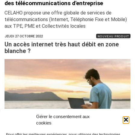
des télécommunications d'entreprise
CELAHO propose une offre globale de services de
télécommunications (Internet, Téléphonie Fixe et Mobile)
aux TPE, PME et Collectivités locales
JEUDI 27 OCTOBRE 2022
NOUVEAU PRODUIT
Un accès internet très haut débit en zone
blanche ?
Gérer le consentement aux
cookies
CELAHO est à vos côtés pour apporter du très
haut débit partout en France.
Pour offrir les meilleures expériences, nous utilisons des technologies